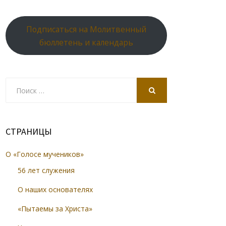
Подписаться на Молитвенный
бюллетень и календарь
Search
for:
SEARCH
СТРАНИЦЫ
О «Голосе мучеников»
56 лет служения
О наших основателях
«Пытаемы за Христа»