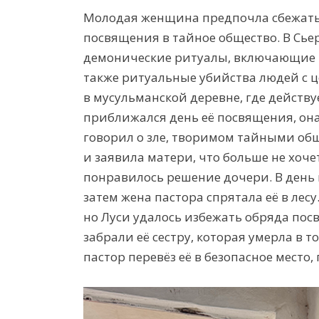
Молодая женщина предпочла сбежать,
посвящения в тайное общество. В Сь
демонические ритуалы, включающие в
также ритуальные убийства людей с 
в мусульманской деревне, где действу
приближался день её посвящения, она
говорил о зле, творимом тайными об
и заявила матери, что больше не хоч
понравилось решение дочери. В день 
затем жена пастора спрятала её в лес
но Луси удалось избежать обряда пос
забрали её сестру, которая умерла в то
пастор перевёз её в безопасное место, 