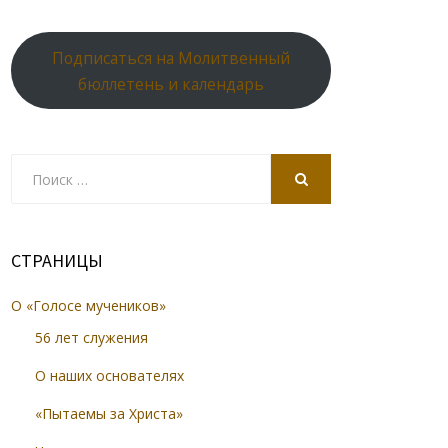
Подписаться на Молитвенный
бюллетень и календарь
Search
for:
SEARCH
СТРАНИЦЫ
О «Голосе мучеников»
56 лет служения
О наших основателях
«Пытаемы за Христа»