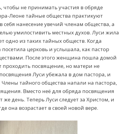
 чтобы не принимать участия в обряде
ерра-Леоне тайные общества практикуют
 себя нанесение увечий членам общества, а
целью умилостивить местных духов. Луси жила
ет одно из таких тайных обществ. Когда
 посетила церковь и услышала, как пастор
ществами. После этого женщина пошла домой
ет проходить посвящение, но матери не
посвящения Луси убежала в дом пастора, и
у. Члены тайного общества напали на пастора,
вящения. Вместо неё для обряда посвящения
т же день. Теперь Луси следует за Христом, и
где она возрастает в своей новой вере.