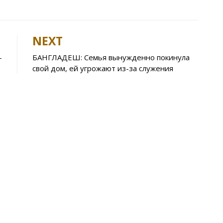
h
b
h
t
er
ar
e
NEXT
A
–
БАНГЛАДЕШ: Семья вынужденно покинула
p
свой дом, ей угрожают из-за служения
p