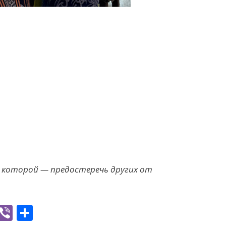
ь которой — предостеречь других от
W
Vi
S