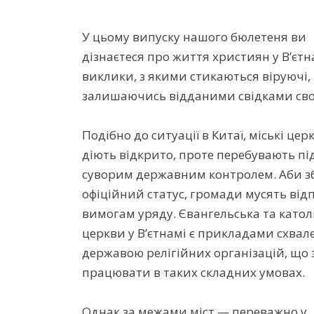
У цьому випуску нашого бюлетеня ви
дізнаєтеся про життя християн у В’єтн
виклики, з якими стикаються віруючі,
залишаючись відданими свідками своє
Подібно до ситуації в Китаї, міські цер
діють відкрито, проте перебувають пі
суворим державним контролем. Аби з
офіційний статус, громади мусять від
вимогам уряду. Євангельська та като
церкви у В’єтнамі є прикладами схвал
державою релігійних організацій, що
працювати в таких складних умовах.
Однак за межами міст — переважно у