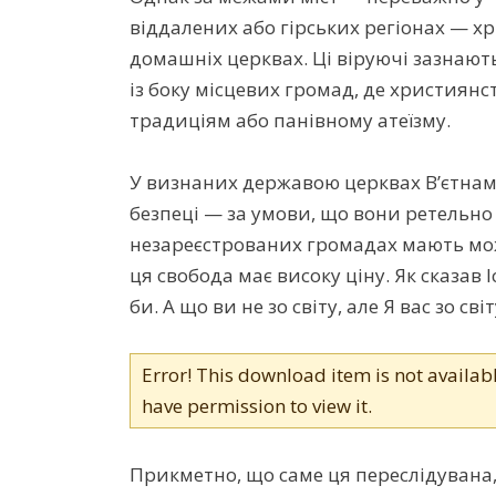
віддалених або гірських регіонах — 
домашніх церквах. Ці віруючі зазнають
із боку місцевих громад, де християн
традиціям або панівному атеїзму.
У визнаних державою церквах В’єтнаму
безпеці — за умови, що вони ретельно
незареєстрованих громадах мають мож
ця свобода має високу ціну. Як сказав Іс
би. А що ви не зо світу, але Я вас зо сві
Error! This download item is not availab
have permission to view it.
Прикметно, що саме ця переслідувана, 