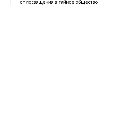
p
от посвящения в тайное общество
p