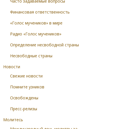
Часто задаваемые вопросы
Финансовая ответственность
«Голос мучеников» в мире
Радио «Голос мучеников»
Определение несвободной страны
Несвободные страны
Новости
Свежие новости
Помните узников
Освобождены
Пресс-релизы
Молитесь
Международный день молитвы за