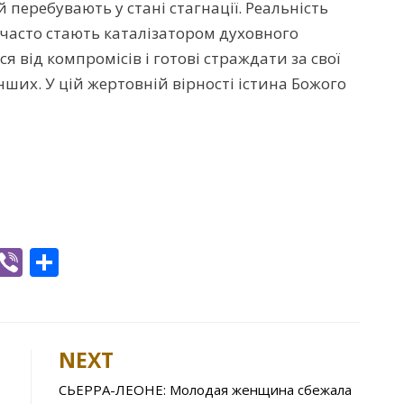
 перебувають у стані стагнації. Реальність
 часто стають каталізатором духовного
я від компромісів і готові страждати за свої
нших. У цій жертовній вірності істина Божого
W
Vi
S
h
b
h
t
er
ar
e
NEXT
A
СЬЕРРА-ЛЕОНЕ: Молодая женщина сбежала