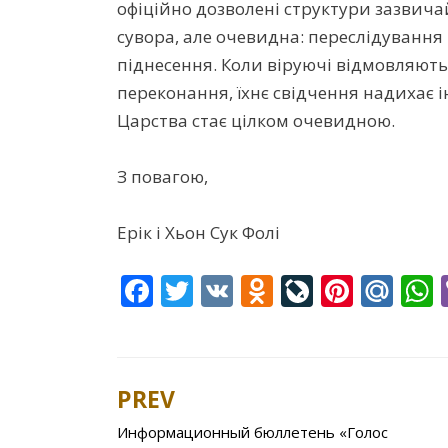
офіційно дозволені структури зазвичай
сувора, але очевидна: переслідування
піднесення. Коли віруючі відмовляютьс
переконання, їхнє свідчення надихає і
Царства стає цілком очевидною.
З повагою,
Ерік і Хьон Сук Фолі
F
T
V
O
Li
Pi
M
ac
w
K
d
v
nt
ai
e
itt
n
eJ
er
l.
a
b
er
o
o
e
R
s
PREV
Post
o
kl
u
st
u
Информационный бюллетень «Голос
navigation