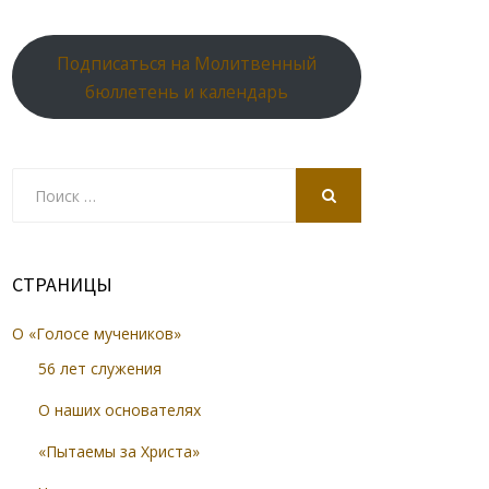
Подписаться на Молитвенный
бюллетень и календарь
Search
for:
SEARCH
СТРАНИЦЫ
О «Голосе мучеников»
56 лет служения
О наших основателях
«Пытаемы за Христа»