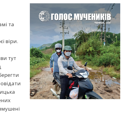
амі та
ї віри.
кви тут
д
берегти
повідати
лицька
ених
 змушені