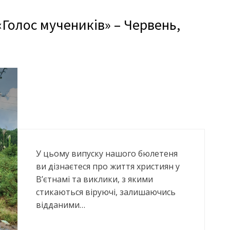
Голос мучеників» – Червень,
У цьому випуску нашого бюлетеня
ви дізнаєтеся про життя християн у
В’єтнамі та виклики, з якими
стикаються віруючі, залишаючись
відданими…