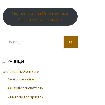
Подписаться на Молитвенный
бюллетень и календарь
Search
for:
SEARCH
СТРАНИЦЫ
О «Голосе мучеников»
56 лет служения
О наших основателях
«Пытаемы за Христа»