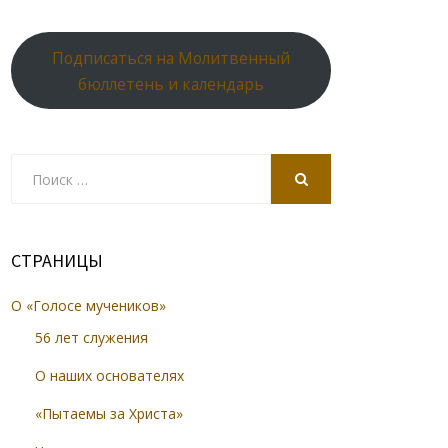
Подписаться на Молитвенный
бюллетень и календарь
Search
for:
SEARCH
СТРАНИЦЫ
О «Голосе мучеников»
56 лет служения
О наших основателях
«Пытаемы за Христа»