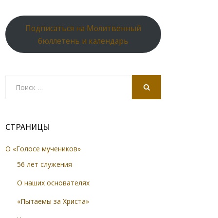
Подписаться на Молитвенный
бюллетень и календарь
Search
for:
SEARCH
СТРАНИЦЫ
О «Голосе мучеников»
56 лет служения
О наших основателях
«Пытаемы за Христа»