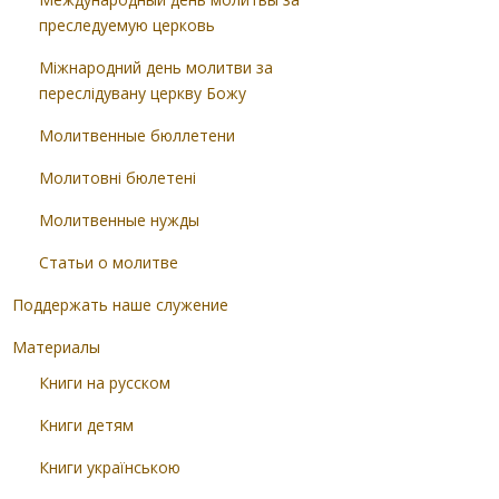
преследуемую церковь
Міжнародний день молитви за
переслідувану церкву Божу
Молитвенные бюллетени
Молитовні бюлетені
Молитвенные нужды
Статьи о молитве
Поддержать наше служение
Материалы
Книги на русском
Книги детям
Книги українською