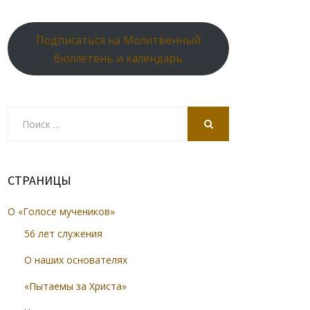
Подписаться на Молитвенный
бюллетень и календарь
Search
for:
SEARCH
СТРАНИЦЫ
О «Голосе мучеников»
56 лет служения
О наших основателях
«Пытаемы за Христа»