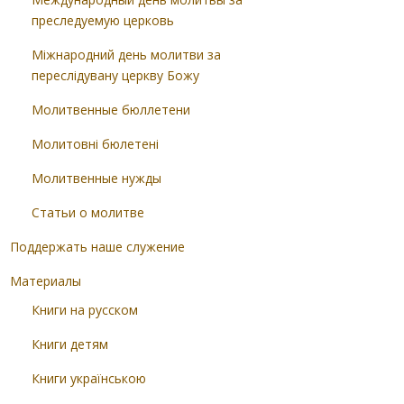
преследуемую церковь
Міжнародний день молитви за
переслідувану церкву Божу
Молитвенные бюллетени
Молитовні бюлетені
Молитвенные нужды
Статьи о молитве
Поддержать наше служение
Материалы
Книги на русском
Книги детям
Книги українською