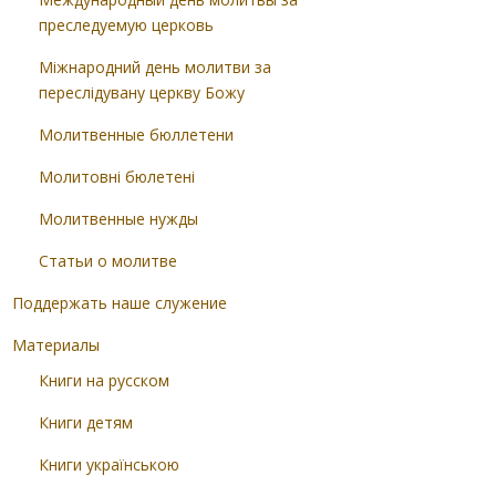
преследуемую церковь
Міжнародний день молитви за
переслідувану церкву Божу
Молитвенные бюллетени
Молитовні бюлетені
Молитвенные нужды
Статьи о молитве
Поддержать наше служение
Материалы
Книги на русском
Книги детям
Книги українською