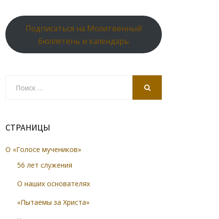
Подписаться на Молитвенный
бюллетень и календарь
Search
for:
SEARCH
СТРАНИЦЫ
О «Голосе мучеников»
56 лет служения
О наших основателях
«Пытаемы за Христа»