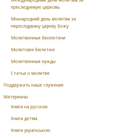
преследуемую церковь
Міжнародний день молитви за
переслідувану церкву Божу
Молитвенные бюллетени
Молитовні бюлетені
Молитвенные нужды
Статьи о молитве
Поддержать наше служение
Материалы
Книги на русском
Книги детям
Книги українською