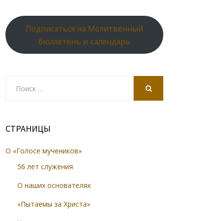
Подписаться на Молитвенный
бюллетень и календарь
Search
for:
SEARCH
СТРАНИЦЫ
О «Голосе мучеников»
56 лет служения
О наших основателях
«Пытаемы за Христа»