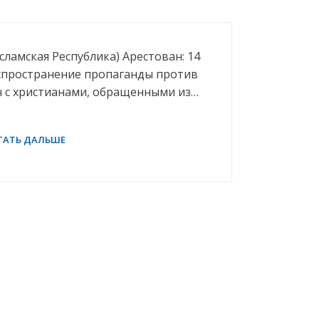
ламская Республика) Арестован: 14
аспространение пропаганды против
ч с христианами, обращенными из…