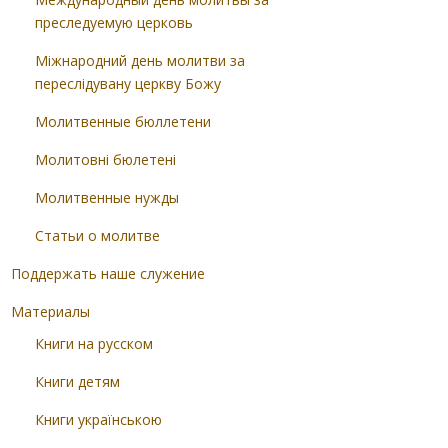
преследуемую церковь
Міжнародний день молитви за
переслідувану церкву Божу
Молитвенные бюллетени
Молитовні бюлетені
Молитвенные нужды
Статьи о молитве
Поддержать наше служение
Материалы
Книги на русском
Книги детям
Книги українською