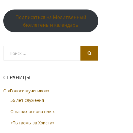
Подписаться на Молитвенный
бюллетень и календарь
Search
for:
SEARCH
СТРАНИЦЫ
О «Голосе мучеников»
56 лет служения
О наших основателях
«Пытаемы за Христа»