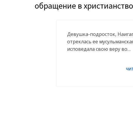
обращение в христианств
Девушка-подросток, Наигага
отреклась ее мусульманская
исповедала свою веру во…