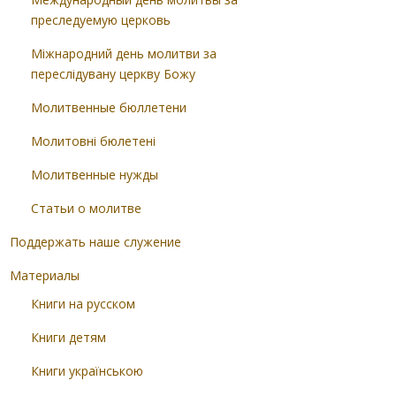
преследуемую церковь
Міжнародний день молитви за
переслідувану церкву Божу
Молитвенные бюллетени
Молитовні бюлетені
Молитвенные нужды
Статьи о молитве
Поддержать наше служение
Материалы
Книги на русском
Книги детям
Книги українською