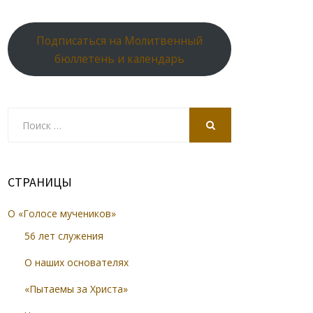
Подписаться на Молитвенный
бюллетень и календарь
Search
for:
SEARCH
СТРАНИЦЫ
О «Голосе мучеников»
56 лет служения
О наших основателях
«Пытаемы за Христа»