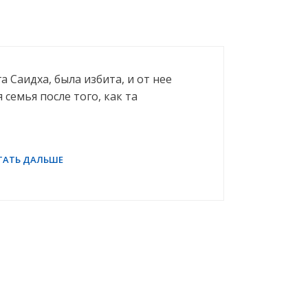
о
 Саидха, была избита, и от нее
 семья после того, как та