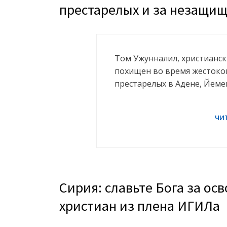
престарелых и за незащи
Том Ужунналил, христианск
похищен во время жестоког
престарелых в Адене, Йеме
Сирия: славьте Бога за о
христиан из плена ИГИЛа