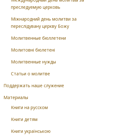
преследуемую церковь
Міжнародний день молитви за
переслідувану церкву Божу
Молитвенные бюллетени
Молитовні бюлетені
Молитвенные нужды
Статьи о молитве
Поддержать наше служение
Материалы
Книги на русском
Книги детям
Книги українською