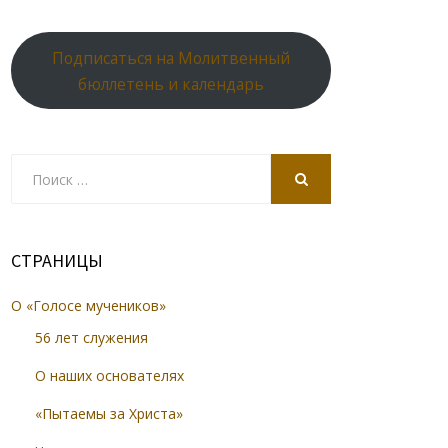
Подписаться на Молитвенный
бюллетень и календарь
Search
for:
SEARCH
СТРАНИЦЫ
О «Голосе мучеников»
56 лет служения
О наших основателях
«Пытаемы за Христа»