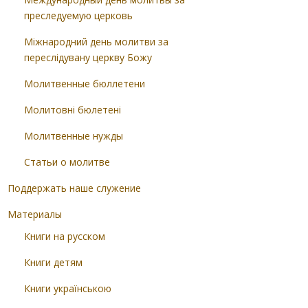
преследуемую церковь
Міжнародний день молитви за
переслідувану церкву Божу
Молитвенные бюллетени
Молитовні бюлетені
Молитвенные нужды
Статьи о молитве
Поддержать наше служение
Материалы
Книги на русском
Книги детям
Книги українською