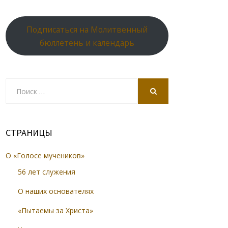
Подписаться на Молитвенный
бюллетень и календарь
Search
for:
SEARCH
СТРАНИЦЫ
О «Голосе мучеников»
56 лет служения
О наших основателях
«Пытаемы за Христа»