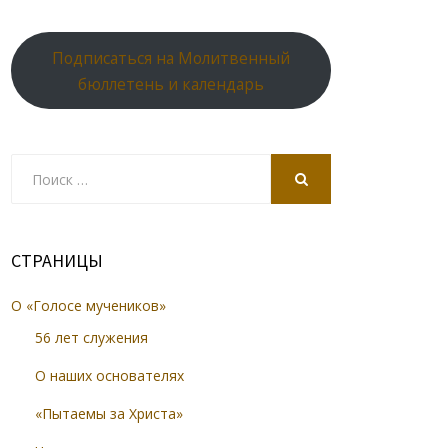
Подписаться на Молитвенный
бюллетень и календарь
Search
for:
SEARCH
СТРАНИЦЫ
О «Голосе мучеников»
56 лет служения
О наших основателях
«Пытаемы за Христа»