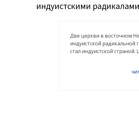
индуистскими радикалам
Две церкви в восточном Не
индуистской радикальной 
стал индуистской страной.