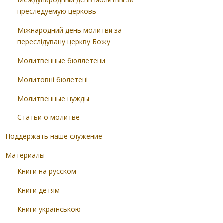
преследуемую церковь
Міжнародний день молитви за
переслідувану церкву Божу
Молитвенные бюллетени
Молитовні бюлетені
Молитвенные нужды
Статьи о молитве
Поддержать наше служение
Материалы
Книги на русском
Книги детям
Книги українською