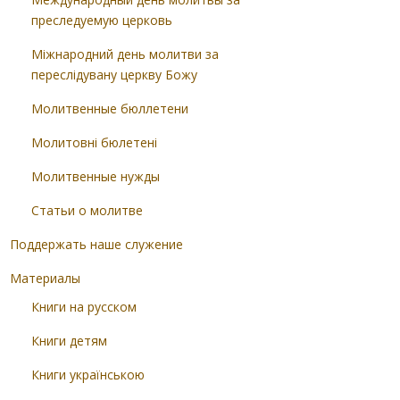
преследуемую церковь
Міжнародний день молитви за
переслідувану церкву Божу
Молитвенные бюллетени
Молитовні бюлетені
Молитвенные нужды
Статьи о молитве
Поддержать наше служение
Материалы
Книги на русском
Книги детям
Книги українською