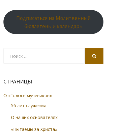
Подписаться на Молитвенный
бюллетень и календарь
Search
for:
SEARCH
СТРАНИЦЫ
О «Голосе мучеников»
56 лет служения
О наших основателях
«Пытаемы за Христа»