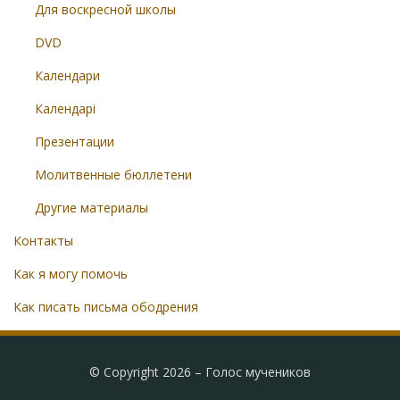
Для воскресной школы
DVD
Календари
Календарі
Презентации
Молитвенные бюллетени
Другие материалы
Контакты
Как я могу помочь
Как писать письма ободрения
© Copyright 2026 –
Голос мучеников
Radical Theme by
WPFlask
⋅
Powered by
WordPress