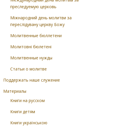
преследуемую церковь
Міжнародний день молитви за
переслідувану церкву Божу
Молитвенные бюллетени
Молитовні бюлетені
Молитвенные нужды
Статьи о молитве
Поддержать наше служение
Материалы
Книги на русском
Книги детям
Книги українською