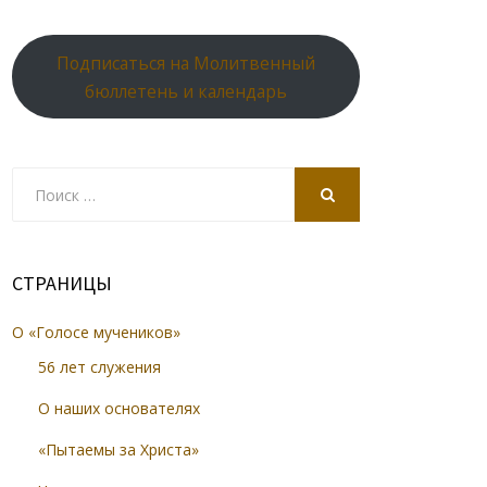
Подписаться на Молитвенный
бюллетень и календарь
Search
for:
SEARCH
СТРАНИЦЫ
О «Голосе мучеников»
56 лет служения
О наших основателях
«Пытаемы за Христа»