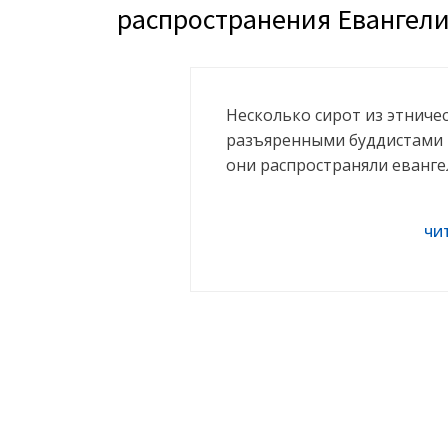
распространения Евангел
Несколько сирот из этниче
разъяренными буддистами в
они распространяли еванг