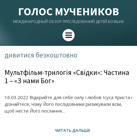
ГОЛОС МУЧЕНИКОВ
МЕЖДУНАРОДНЫЙ ОБЗОР ПРЕСЛЕДОВАНИЙ ДЕТЕЙ БОЖЬИХ
Menu
дивитися безкоштовно
Мультфільм-трилогія «Свідки»: Частина
1 – «З нами Бог»
16.03.2022 Відкрийте для себе силу і любов Ісуса Христа і
дізнайтеся, чому Його послідовники ризикували всім,
щоб нести Його послання…