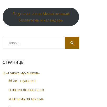
Подписаться на Молитвенный
бюллетень и календарь
Search
for:
SEARCH
СТРАНИЦЫ
О «Голосе мучеников»
56 лет служения
О наших основателях
«Пытаемы за Христа»