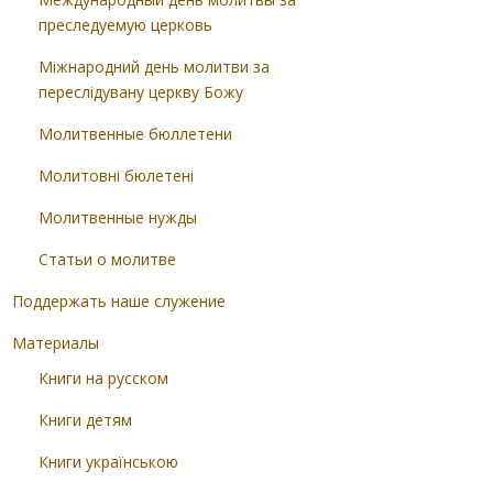
преследуемую церковь
Міжнародний день молитви за
переслідувану церкву Божу
Молитвенные бюллетени
Молитовні бюлетені
Молитвенные нужды
Статьи о молитве
Поддержать наше служение
Материалы
Книги на русском
Книги детям
Книги українською