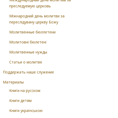
преследуемую церковь
Міжнародний день молитви за
переслідувану церкву Божу
Молитвенные бюллетени
Молитовні бюлетені
Молитвенные нужды
Статьи о молитве
Поддержать наше служение
Материалы
Книги на русском
Книги детям
Книги українською