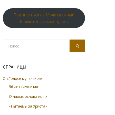
Подписаться на Молитвенный
бюллетень и календарь
Search
for:
SEARCH
СТРАНИЦЫ
О «Голосе мучеников»
56 лет служения
О наших основателях
«Пытаемы за Христа»