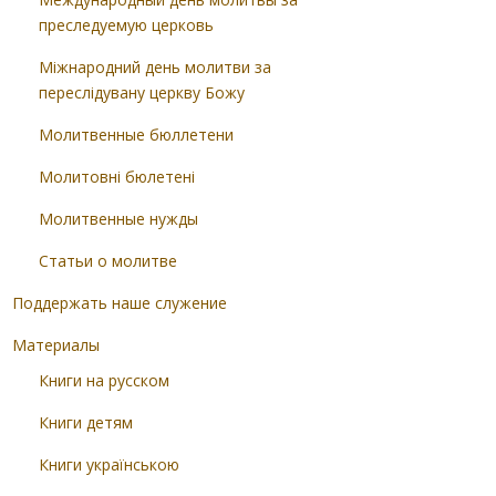
преследуемую церковь
Міжнародний день молитви за
переслідувану церкву Божу
Молитвенные бюллетени
Молитовні бюлетені
Молитвенные нужды
Статьи о молитве
Поддержать наше служение
Материалы
Книги на русском
Книги детям
Книги українською