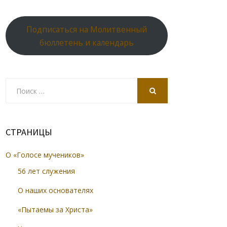
Подписаться на Молитвенный
бюллетень и календарь
Search
for:
SEARCH
СТРАНИЦЫ
О «Голосе мучеников»
56 лет служения
О наших основателях
«Пытаемы за Христа»