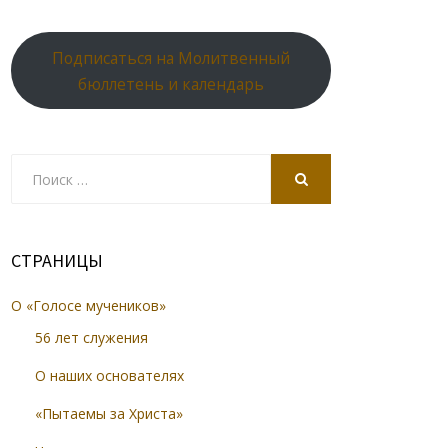
Подписаться на Молитвенный
бюллетень и календарь
Search
for:
SEARCH
СТРАНИЦЫ
О «Голосе мучеников»
56 лет служения
О наших основателях
«Пытаемы за Христа»