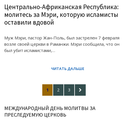
Центрально-Африканская Республика:
молитесь за Мэри, которую исламисты
оставили вдовой
Муж Мэри, пастор Жан-Поль, был застрелен 7 февраля
возле своей церкви в Раманжи. Мэри сообщила, что он
был убит исламистами,…
Posts
PAGE
PAGE
PAGE
NEXT
1
2
3
pagination
PAGE
МЕЖДУНАРОДНЫЙ ДЕНЬ МОЛИТВЫ ЗА
ПРЕСЛЕДУЕМУЮ ЦЕРКОВЬ