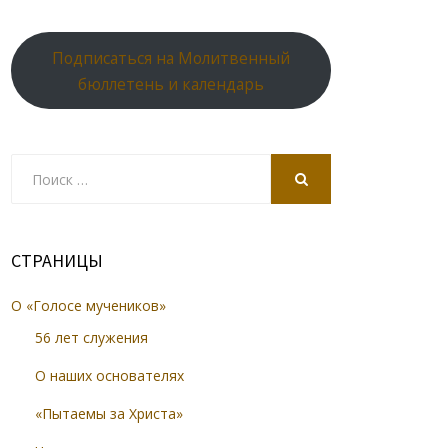
Подписаться на Молитвенный
бюллетень и календарь
Search
for:
SEARCH
СТРАНИЦЫ
О «Голосе мучеников»
56 лет служения
О наших основателях
«Пытаемы за Христа»