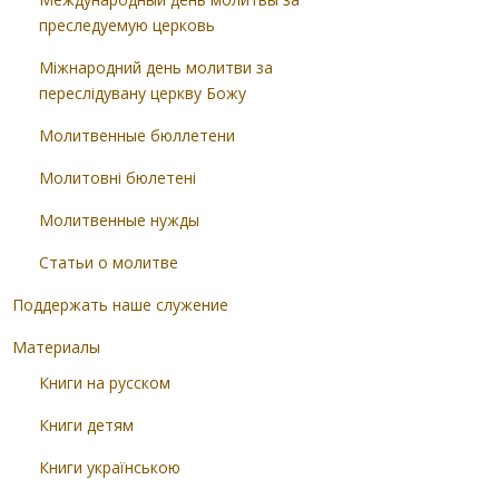
преследуемую церковь
Міжнародний день молитви за
переслідувану церкву Божу
Молитвенные бюллетени
Молитовні бюлетені
Молитвенные нужды
Статьи о молитве
Поддержать наше служение
Материалы
Книги на русском
Книги детям
Книги українською