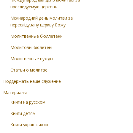
преследуемую церковь
Міжнародний день молитви за
переслідувану церкву Божу
Молитвенные бюллетени
Молитовні бюлетені
Молитвенные нужды
Статьи о молитве
Поддержать наше служение
Материалы
Книги на русском
Книги детям
Книги українською