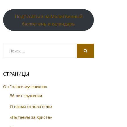
Подписаться на Молитвенный
бюллетень и календарь
Search
for:
SEARCH
СТРАНИЦЫ
О «Голосе мучеников»
56 лет служения
О наших основателях
«Пытаемы за Христа»