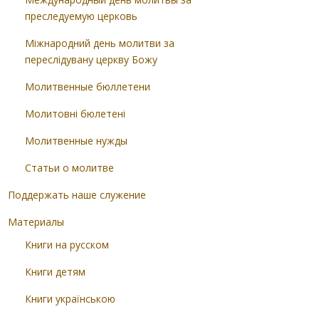
преследуемую церковь
Міжнародний день молитви за
переслідувану церкву Божу
Молитвенные бюллетени
Молитовні бюлетені
Молитвенные нужды
Статьи о молитве
Поддержать наше служение
Материалы
Книги на русском
Книги детям
Книги українською