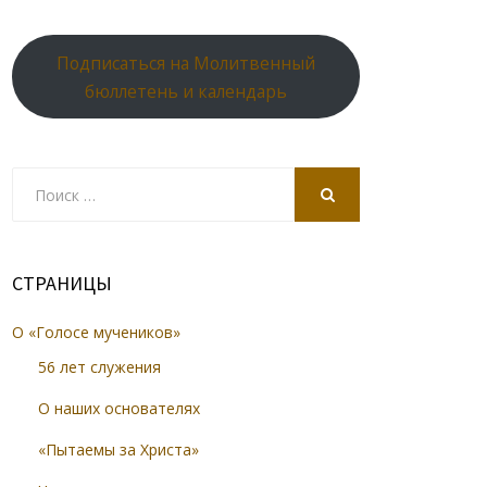
Подписаться на Молитвенный
бюллетень и календарь
Search
for:
SEARCH
СТРАНИЦЫ
О «Голосе мучеников»
56 лет служения
О наших основателях
«Пытаемы за Христа»