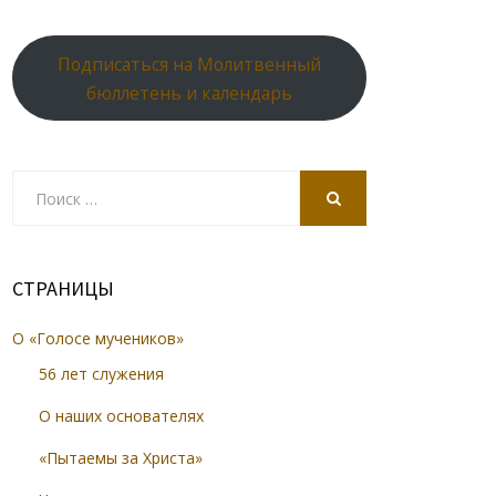
Подписаться на Молитвенный
бюллетень и календарь
Search
for:
SEARCH
СТРАНИЦЫ
О «Голосе мучеников»
56 лет служения
О наших основателях
«Пытаемы за Христа»