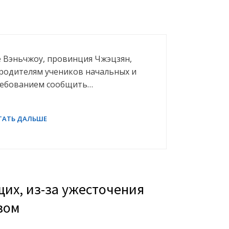
е Вэньчжоу, провинция Чжэцзян,
 родителям учеников начальных и
требованием сообщить…
щих, из-за ужесточения
вом