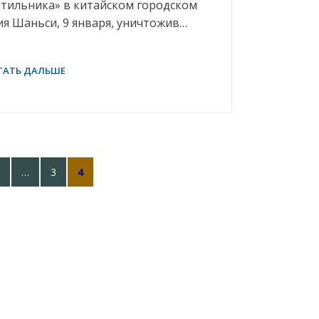
етильника» в китайском городском
я Шаньси, 9 января, уничтожив…
IOUS
AGE
PAGE
PAGE
…
3
4