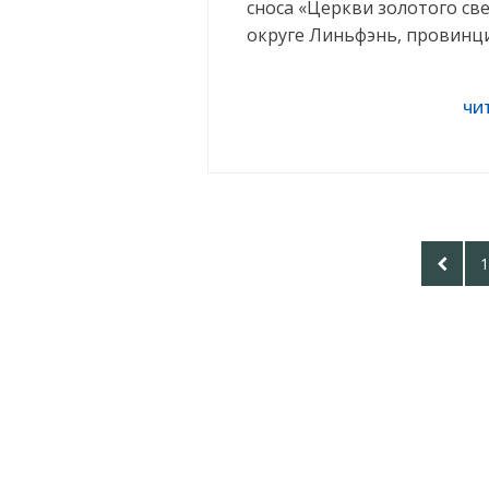
сноса «Церкви золотого св
округе Линьфэнь, провинци
Posts
PREV
P
1
pagination
PAGE