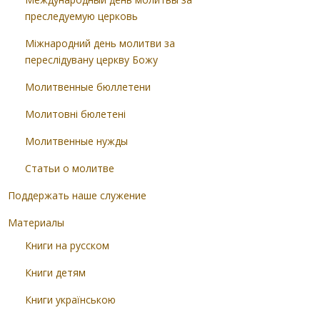
преследуемую церковь
Міжнародний день молитви за
переслідувану церкву Божу
Молитвенные бюллетени
Молитовні бюлетені
Молитвенные нужды
Статьи о молитве
Поддержать наше служение
Материалы
Книги на русском
Книги детям
Книги українською