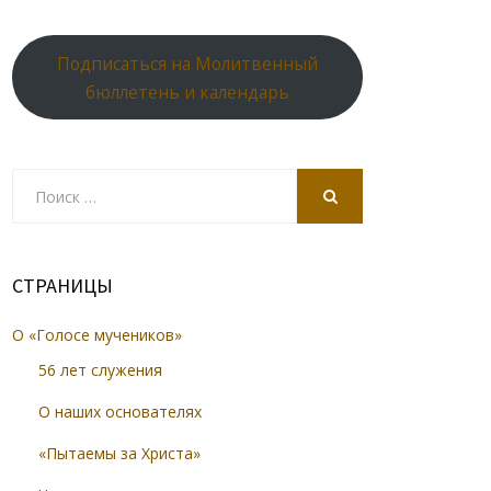
Подписаться на Молитвенный
бюллетень и календарь
Search
for:
SEARCH
СТРАНИЦЫ
О «Голосе мучеников»
56 лет служения
О наших основателях
«Пытаемы за Христа»