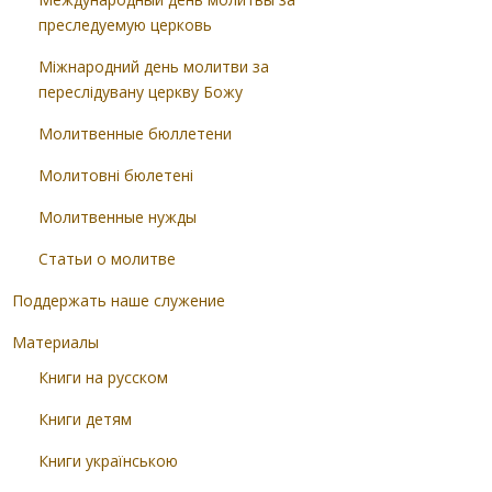
преследуемую церковь
Міжнародний день молитви за
переслідувану церкву Божу
Молитвенные бюллетени
Молитовні бюлетені
Молитвенные нужды
Статьи о молитве
Поддержать наше служение
Материалы
Книги на русском
Книги детям
Книги українською