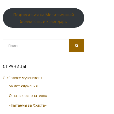
Подписаться на Молитвенный
бюллетень и календарь
Search
for:
SEARCH
СТРАНИЦЫ
О «Голосе мучеников»
56 лет служения
О наших основателях
«Пытаемы за Христа»