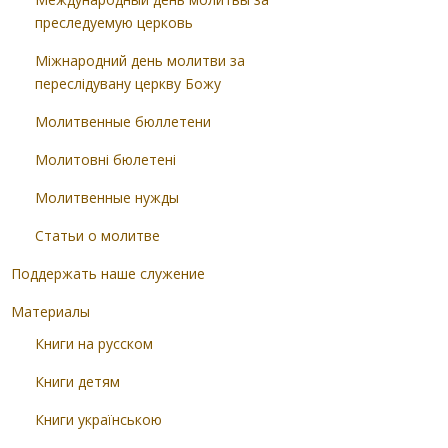
преследуемую церковь
Міжнародний день молитви за
переслідувану церкву Божу
Молитвенные бюллетени
Молитовні бюлетені
Молитвенные нужды
Статьи о молитве
Поддержать наше служение
Материалы
Книги на русском
Книги детям
Книги українською