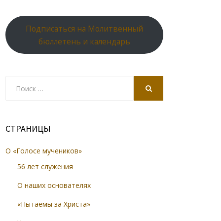
Подписаться на Молитвенный
бюллетень и календарь
Search
for:
SEARCH
СТРАНИЦЫ
О «Голосе мучеников»
56 лет служения
О наших основателях
«Пытаемы за Христа»