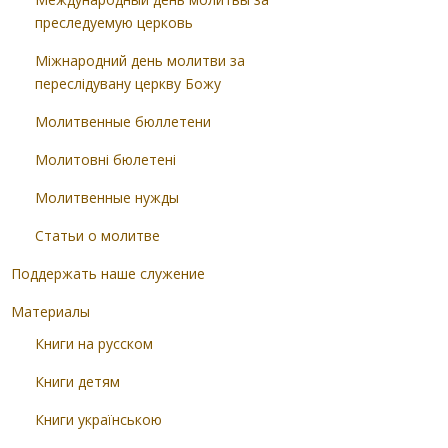
преследуемую церковь
Міжнародний день молитви за
переслідувану церкву Божу
Молитвенные бюллетени
Молитовні бюлетені
Молитвенные нужды
Статьи о молитве
Поддержать наше служение
Материалы
Книги на русском
Книги детям
Книги українською