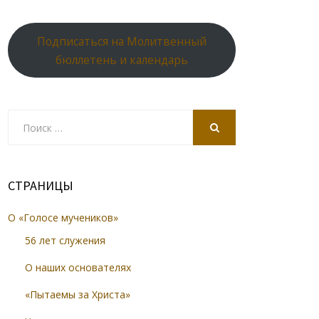
Подписаться на Молитвенный
бюллетень и календарь
Search
for:
SEARCH
СТРАНИЦЫ
О «Голосе мучеников»
56 лет служения
О наших основателях
«Пытаемы за Христа»