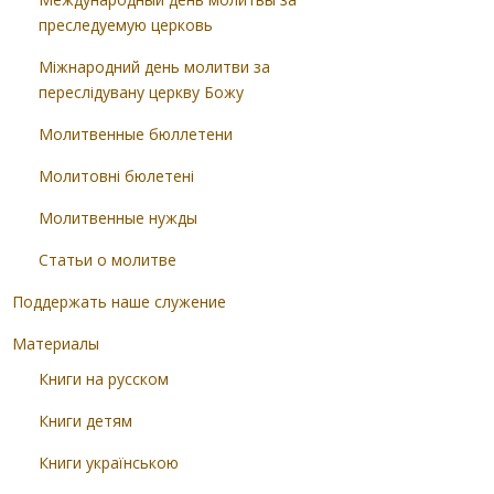
преследуемую церковь
Міжнародний день молитви за
переслідувану церкву Божу
Молитвенные бюллетени
Молитовні бюлетені
Молитвенные нужды
Статьи о молитве
Поддержать наше служение
Материалы
Книги на русском
Книги детям
Книги українською