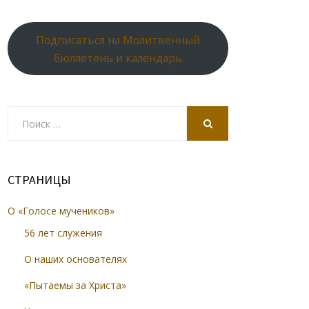
Подписаться на Молитвенный
бюллетень и календарь
Search
for:
SEARCH
СТРАНИЦЫ
О «Голосе мучеников»
56 лет служения
О наших основателях
«Пытаемы за Христа»