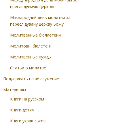
преследуемую церковь
Міжнародний день молитви за
переслідувану церкву Божу
Молитвенные бюллетени
Молитовні бюлетені
Молитвенные нужды
Статьи о молитве
Поддержать наше служение
Материалы
Книги на русском
Книги детям
Книги українською