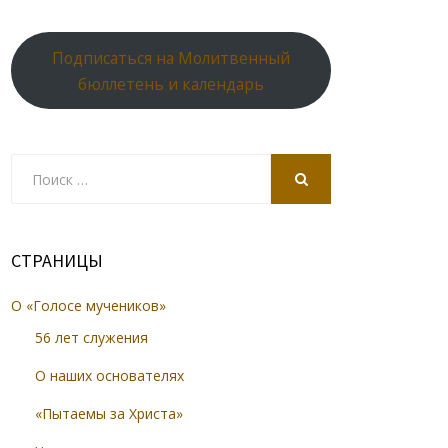
Подписаться на Молитвенный
бюллетень и календарь
Search
for:
SEARCH
СТРАНИЦЫ
О «Голосе мучеников»
56 лет служения
О наших основателях
«Пытаемы за Христа»