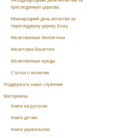
преследуемую церковь
Міжнародний день молитви за
переслідувану церкву Божу
Молитвенные бюллетени
Молитовні бюлетені
Молитвенные нужды
Статьи о молитве
Поддержать наше служение
Материалы
Книги на русском
Книги детям
Книги українською