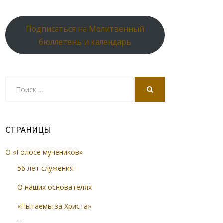
Подписаться на Молитвенный
бюллетень и календарь
Search
for:
SEARCH
СТРАНИЦЫ
О «Голосе мучеников»
56 лет служения
О наших основателях
«Пытаемы за Христа»