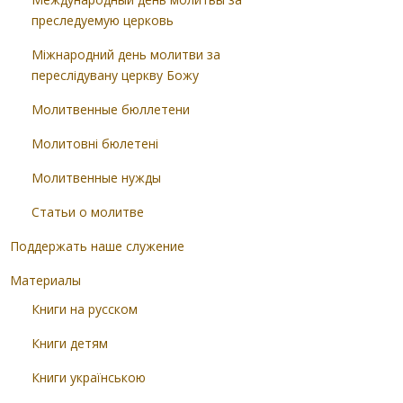
преследуемую церковь
Міжнародний день молитви за
переслідувану церкву Божу
Молитвенные бюллетени
Молитовні бюлетені
Молитвенные нужды
Статьи о молитве
Поддержать наше служение
Материалы
Книги на русском
Книги детям
Книги українською