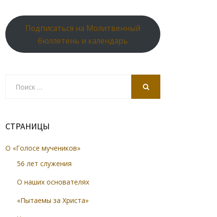
Подписаться на Молитвенный
бюллетень и календарь
Search
for:
SEARCH
СТРАНИЦЫ
О «Голосе мучеников»
56 лет служения
О наших основателях
«Пытаемы за Христа»