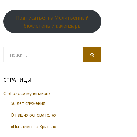
Подписаться на Молитвенный
бюллетень и календарь
Search
for:
SEARCH
СТРАНИЦЫ
О «Голосе мучеников»
56 лет служения
О наших основателях
«Пытаемы за Христа»