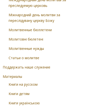
преследуемую церковь
Міжнародний день молитви за
переслідувану церкву Божу
Молитвенные бюллетени
Молитовні бюлетені
Молитвенные нужды
Статьи о молитве
Поддержать наше служение
Материалы
Книги на русском
Книги детям
Книги українською