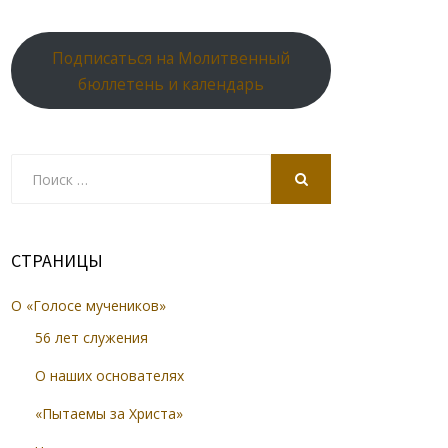
Подписаться на Молитвенный
бюллетень и календарь
Search
for:
SEARCH
СТРАНИЦЫ
О «Голосе мучеников»
56 лет служения
О наших основателях
«Пытаемы за Христа»