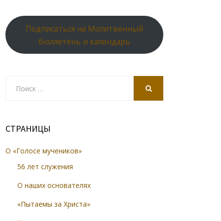
Подписаться на Молитвенный
бюллетень и календарь
Search
for:
SEARCH
СТРАНИЦЫ
О «Голосе мучеников»
56 лет служения
О наших основателях
«Пытаемы за Христа»