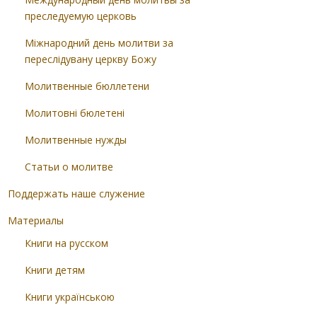
преследуемую церковь
Міжнародний день молитви за
переслідувану церкву Божу
Молитвенные бюллетени
Молитовні бюлетені
Молитвенные нужды
Статьи о молитве
Поддержать наше служение
Материалы
Книги на русском
Книги детям
Книги українською