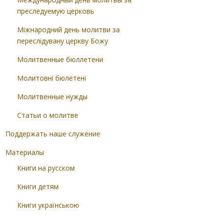
преследуемую церковь
Міжнародний день молитви за
переслідувану церкву Божу
Молитвенные бюллетени
Молитовні бюлетені
Молитвенные нужды
Статьи о молитве
Поддержать наше служение
Материалы
Книги на русском
Книги детям
Книги українською