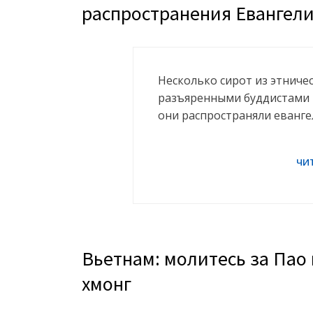
распространения Евангел
Несколько сирот из этниче
разъяренными буддистами в
они распространяли еванг
Вьетнам: молитесь за Па
хмонг