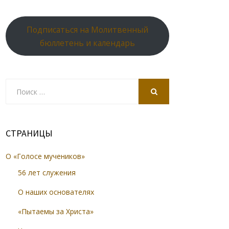
Подписаться на Молитвенный
бюллетень и календарь
Search
for:
SEARCH
СТРАНИЦЫ
О «Голосе мучеников»
56 лет служения
О наших основателях
«Пытаемы за Христа»