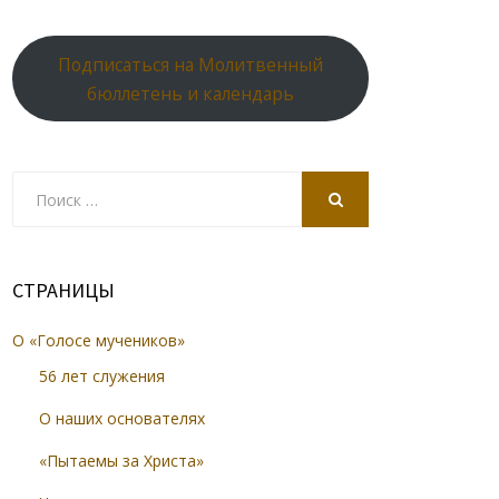
Подписаться на Молитвенный
бюллетень и календарь
Search
for:
SEARCH
СТРАНИЦЫ
О «Голосе мучеников»
56 лет служения
О наших основателях
«Пытаемы за Христа»