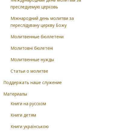
преследуемую церковь
Міжнародний день молитви за
переслідувану церкву Божу
Молитвенные бюллетени
Молитовні бюлетені
Молитвенные нужды
Статьи о молитве
Поддержать наше служение
Материалы
Книги на русском
Книги детям
Книги українською