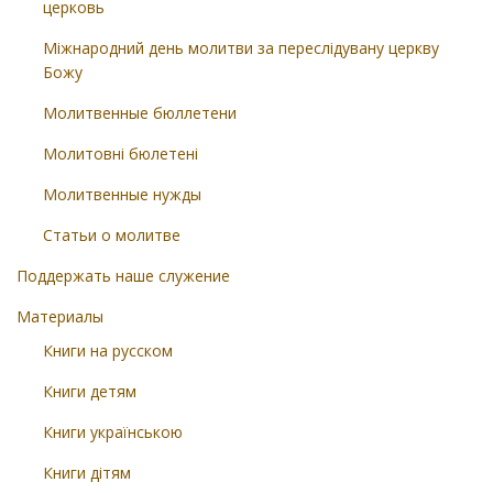
церковь
Міжнародний день молитви за переслідувану церкву
Божу
Молитвенные бюллетени
Молитовні бюлетені
Молитвенные нужды
Статьи о молитве
Поддержать наше служение
Материалы
Книги на русском
Книги детям
Книги українською
Книги дітям