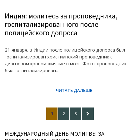
Индия: молитесь за проповедника,
госпитализированного после
полицейского допроса
21 января, в Индии после полицейского допроса был
госпитализирован христианский проповедник с
диагнозом кровоизлияние в мозг. Фото: проповедник
был госпитализирован…
Posts
PAGE
PAGE
PAGE
NEXT
1
2
3
pagination
PAGE
МЕЖДУНАРОДНЫЙ ДЕНЬ МОЛИТВЫ ЗА