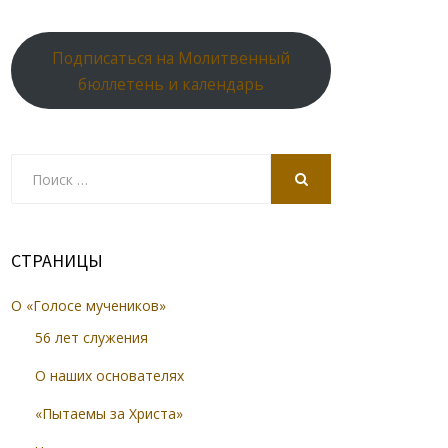
Подписаться на Молитвенный
бюллетень и календарь
Search
for:
SEARCH
СТРАНИЦЫ
О «Голосе мучеников»
56 лет служения
О наших основателях
«Пытаемы за Христа»