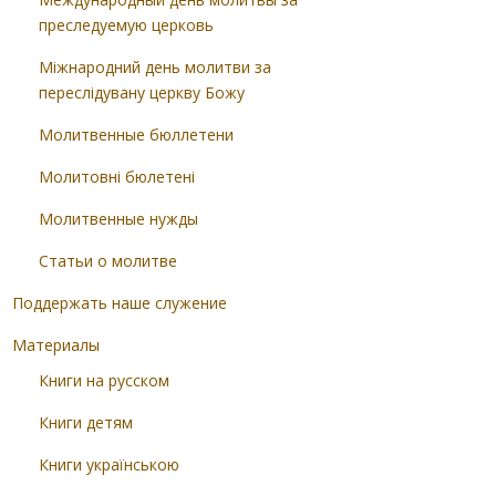
преследуемую церковь
Міжнародний день молитви за
переслідувану церкву Божу
Молитвенные бюллетени
Молитовні бюлетені
Молитвенные нужды
Статьи о молитве
Поддержать наше служение
Материалы
Книги на русском
Книги детям
Книги українською