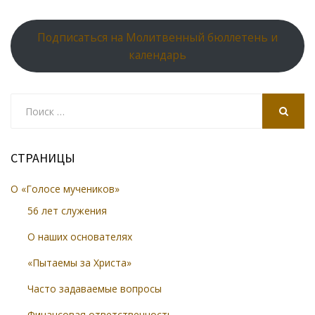
Подписаться на Молитвенный бюллетень и
календарь
Search
for:
SEARCH
СТРАНИЦЫ
О «Голосе мучеников»
56 лет служения
О наших основателях
«Пытаемы за Христа»
Часто задаваемые вопросы
Финансовая ответственность