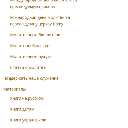
преследуемую церковь
Міжнародний день молитви за
переслідувану церкву Божу
Молитвенные бюллетени
Молитовні бюлетені
Молитвенные нужды
Статьи о молитве
Поддержать наше служение
Материалы
Книги на русском
Книги детям
Книги українською