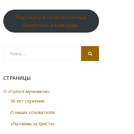
Подписаться на Молитвенный
бюллетень и календарь
Search
for:
SEARCH
СТРАНИЦЫ
О «Голосе мучеников»
56 лет служения
О наших основателях
«Пытаемы за Христа»