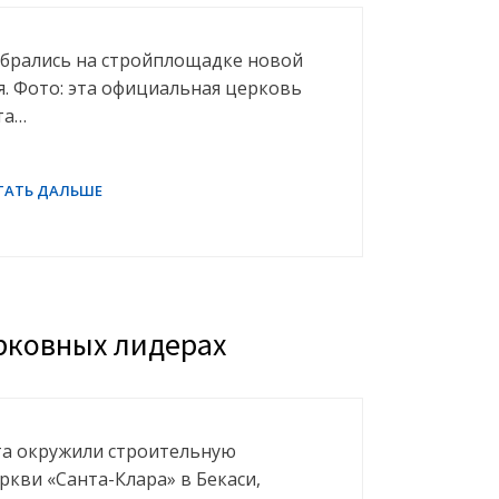
обрались на стройплощадке новой
я. Фото: эта официальная церковь
та…
рковных лидерах
та окружили строительную
кви «Санта-Клара» в Бекаси,