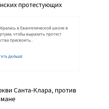
нских протестующих
обралась в Евангелической школе в
ртума, чтобы выразить протест
ства присвоить…
ркви Санта-Клара, против
ьмане