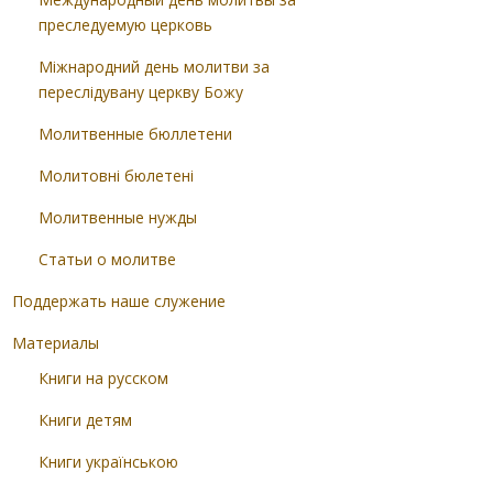
преследуемую церковь
Міжнародний день молитви за
переслідувану церкву Божу
Молитвенные бюллетени
Молитовні бюлетені
Молитвенные нужды
Статьи о молитве
Поддержать наше служение
Материалы
Книги на русском
Книги детям
Книги українською