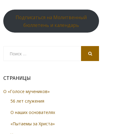
Подписаться на Молитвенный
бюллетень и календарь
Search
for:
SEARCH
СТРАНИЦЫ
О «Голосе мучеников»
56 лет служения
О наших основателях
«Пытаемы за Христа»