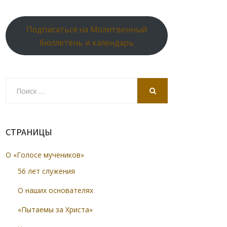
Подписаться на Молитвенный
бюллетень и календарь
Search
for:
SEARCH
СТРАНИЦЫ
О «Голосе мучеников»
56 лет служения
О наших основателях
«Пытаемы за Христа»