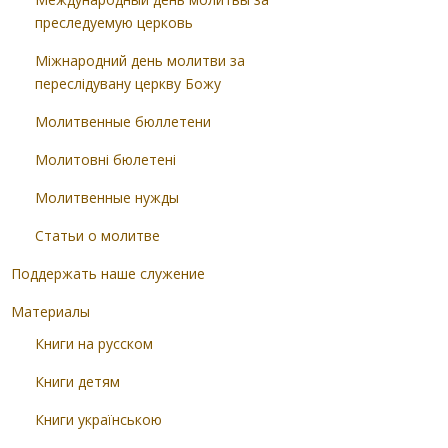
преследуемую церковь
Міжнародний день молитви за
переслідувану церкву Божу
Молитвенные бюллетени
Молитовні бюлетені
Молитвенные нужды
Статьи о молитве
Поддержать наше служение
Материалы
Книги на русском
Книги детям
Книги українською