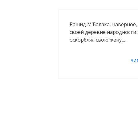
Рашид М’Балака, наверное
своей деревне народности 
оскорблял свою жену,…