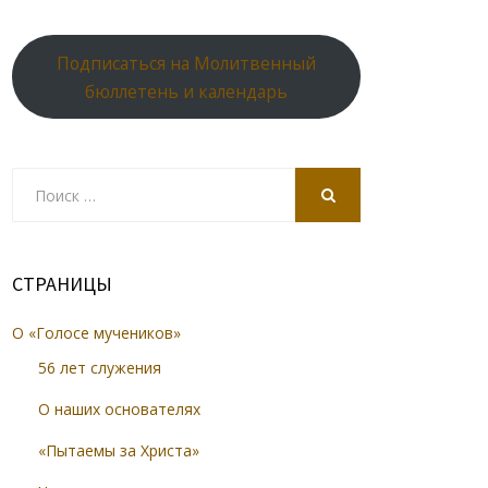
Подписаться на Молитвенный
бюллетень и календарь
Search
for:
SEARCH
СТРАНИЦЫ
О «Голосе мучеников»
56 лет служения
О наших основателях
«Пытаемы за Христа»