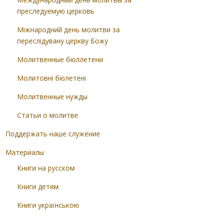
преследуемую церковь
Міжнародний день молитви за
переслідувану церкву Божу
Молитвенные бюллетени
Молитовні бюлетені
Молитвенные нужды
Статьи о молитве
Поддержать наше служение
Материалы
Книги на русском
Книги детям
Книги українською