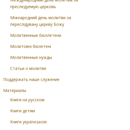
преследуемую церковь
Міжнародний день молитви за
переслідувану церкву Божу
Молитвенные бюллетени
Молитовні бюлетені
Молитвенные нужды
Статьи о молитве
Поддержать наше служение
Материалы
Книги на русском
Книги детям
Книги українською