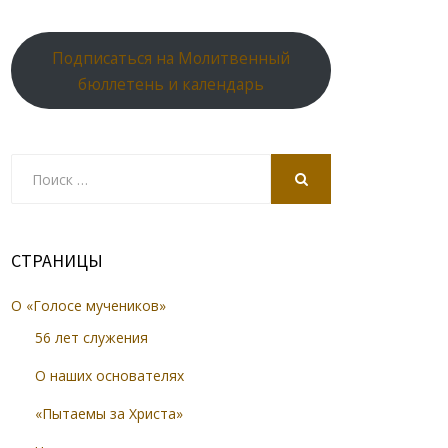
Подписаться на Молитвенный
бюллетень и календарь
Search
for:
SEARCH
СТРАНИЦЫ
О «Голосе мучеников»
56 лет служения
О наших основателях
«Пытаемы за Христа»