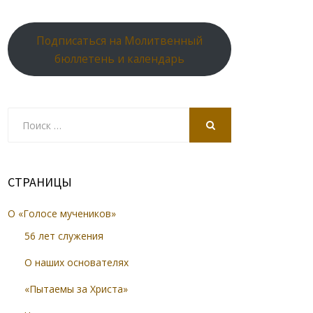
Подписаться на Молитвенный
бюллетень и календарь
Search
for:
SEARCH
СТРАНИЦЫ
О «Голосе мучеников»
56 лет служения
О наших основателях
«Пытаемы за Христа»