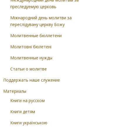
преследуемую церковь
Міжнародний день молитви за
переслідувану церкву Божу
Молитвенные бюллетени
Молитовні бюлетені
Молитвенные нужды
Статьи о молитве
Поддержать наше служение
Материалы
Книги на русском
Книги детям
Книги українською